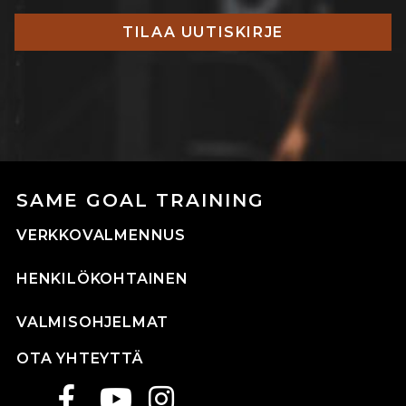
SAME GOAL TRAINING
VERKKOVALMENNUS
HENKILÖKOHTAINEN
VALMISOHJELMAT
OTA YHTEYTTÄ
Same
Same
Same