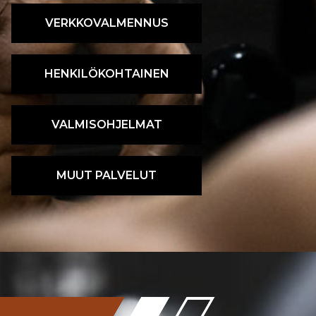
VERKKOVALMENNUS
HENKILÖKOHTAINEN
VALMISOHJELMAT
MUUT PALVELUT