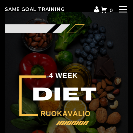
Siirry
KIRJAUDU
SAME GOAL TRAINING
sisältöön
0
TAI
VAL
OSTOSKO
REKISTERÖI
0
TUOTETT