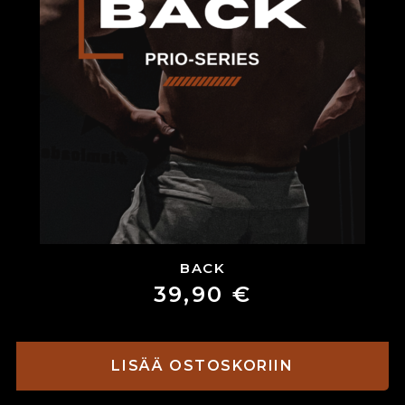
BACK
39,90
€
LISÄÄ OSTOSKORIIN