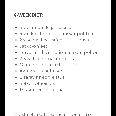
4-WEEK DIET:
Sopii miehille ja naisille
4 viikkoa tehokasta rasvanpolttoa
2 viikkoa dieetistä palautusmista
Jatko-ohjeet
Turvaa maksimaalisen rasvan polton
2-3 vaihtoehtoa aterioissa
Gluteeniton ja laktoositon
Aktiivisuustaulukko
Lisäravinneohjeistus
Selkeä ohjeistus
13 sivuinen materiaali
Muista että valmisohjelma on ihan eri