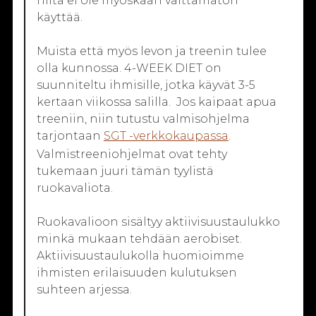
niitä ei ole myöskään välttämätön
käyttää.
Muista että myös levon ja treenin tulee
olla kunnossa. 4-WEEK DIET on
suunniteltu ihmisille, jotka käyvät 3-5
kertaan viikossa salilla. Jos kaipaat apua
treeniin, niin tutustu valmisohjelma
tarjontaan
SGT -verkkokaupassa
.
Valmistreeniohjelmat ovat tehty
tukemaan juuri tämän tyylistä
ruokavaliota.
Ruokavalioon sisältyy aktiivisuustaulukko
minkä mukaan tehdään aerobiset.
Aktiivisuustaulukolla huomioimme
ihmisten erilaisuuden kulutuksen
suhteen arjessa.