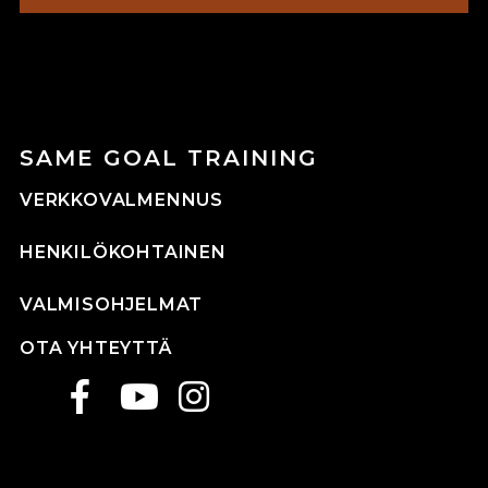
SAME GOAL TRAINING
VERKKOVALMENNUS
HENKILÖKOHTAINEN
VALMISOHJELMAT
OTA YHTEYTTÄ
Same
Same
Same
Goal
Goal
Goal
Facebook
Matias
Training
Niemi
Instagram