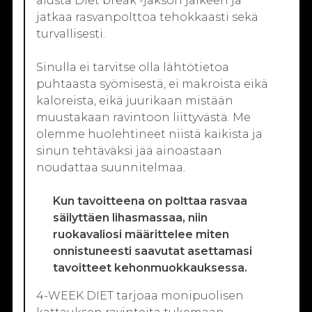
alusta Diet break -jakson jälkeen ja
jatkaa rasvanpolttoa tehokkaasti sekä
turvallisesti.
Sinulla ei tarvitse olla lähtötietoa
puhtaasta syömisestä, ei makroista eikä
kaloreista, eikä juurikaan mistään
muustakaan ravintoon liittyvästä. Me
olemme huolehtineet niistä kaikista ja
sinun tehtäväksi jää ainoastaan
noudattaa suunnitelmaa.
Kun tavoitteena on polttaa rasvaa
säilyttäen lihasmassaa, niin
ruokavaliosi määrittelee miten
onnistuneesti saavutat asettamasi
tavoitteet kehonmuokkauksessa.
4-WEEK DIET tarjoaa monipuolisen