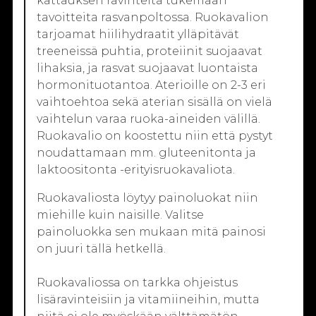
kattauksen ravinteita tukemaan
tavoitteita rasvanpoltossa. Ruokavalion
tarjoamat hiilihydraatit ylläpitävät
treeneissä puhtia, proteiinit suojaavat
lihaksia, ja rasvat suojaavat luontaista
hormonituotantoa. Aterioille on 2-3 eri
vaihtoehtoa sekä aterian sisällä on vielä
vaihtelun varaa ruoka-aineiden välillä.
Ruokavalio on koostettu niin että pystyt
noudattamaan mm. gluteenitonta ja
laktoositonta -erityisruokavaliota.
Ruokavaliosta löytyy painoluokat niin
miehille kuin naisille. Valitse
painoluokka sen mukaan mitä painosi
on juuri tällä hetkellä.
Ruokavaliossa on tarkka ohjeistus
lisäravinteisiin ja vitamiineihin, mutta