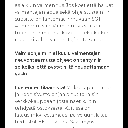
asia kuin valmennus. Jos koet että haluat
valmentajan apua sekä ohjeistusta niin
suosittelen lähtemään mukaan SGT-
valmennuksiin. Valmennuksista saat
treeniohjelmat, ruokavaliot sekä kaiken
muun sisällön valmentajien tukemana.
Valmisohjelmiin ei kuulu valmentajan
neuvontaa mutta ohjeet on tehty niin
selkeiksi että pystyt niitä noudattamaan
yksin.
Lue ennen tilaamista!
Maksutapahtuman
jälkeen sivusto ohjaa sinut takaisin
verkkokauppaan josta näet kuitin
tehdystä ostoksesta. Kuitissa on
latauslinkki ostamaasi palveluun, lataa
tiedostot HETI itsellesi. Saat myös