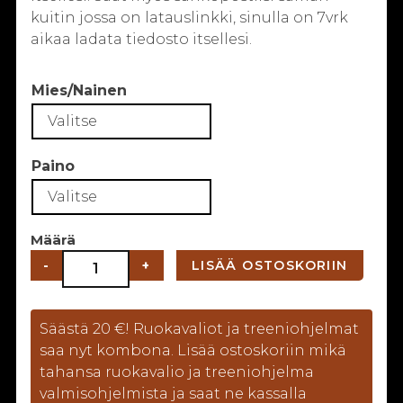
kuitin jossa on latauslinkki, sinulla on 7vrk
aikaa ladata tiedosto itsellesi.
Mies/Nainen
Paino
4-
-
+
LISÄÄ OSTOSKORIIN
WEEK
DIET
määrä
Säästä 20 €! Ruokavaliot ja treeniohjelmat
saa nyt kombona. Lisää ostoskoriin mikä
tahansa ruokavalio ja treeniohjelma
valmisohjelmista ja saat ne kassalla