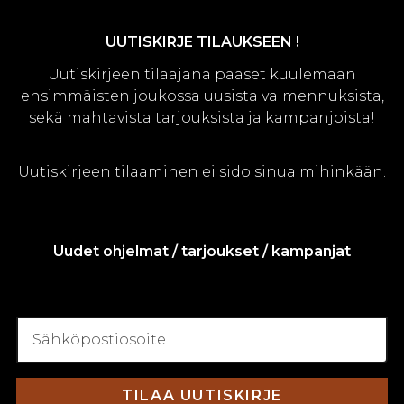
on
useampi
UUTISKIRJE TILAUKSEEN !
muunnelma.
Uutiskirjeen tilaajana pääset kuulemaan
Voit
ensimmäisten joukossa uusista valmennuksista,
tehdä
sekä mahtavista tarjouksista ja kampanjoista!
valinnat
tuotteen
sivulla.
Uutiskirjeen tilaaminen ei sido sinua mihinkään.
Uudet ohjelmat / tarjoukset / kampanjat
Sähköpostiosoite
*