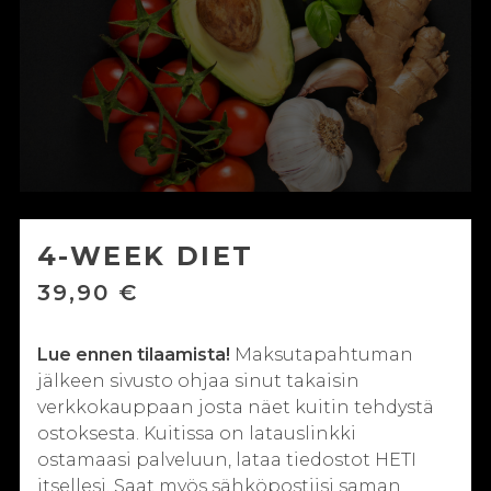
4-WEEK DIET
39,90
€
Lue ennen tilaamista!
Maksutapahtuman
jälkeen sivusto ohjaa sinut takaisin
verkkokauppaan josta näet kuitin tehdystä
ostoksesta. Kuitissa on latauslinkki
ostamaasi palveluun, lataa tiedostot HETI
itsellesi. Saat myös sähköpostiisi saman