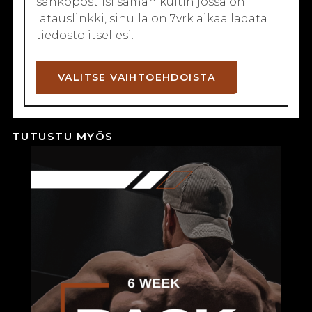
sähköpostiisi saman kuitin jossa on
latauslinkki, sinulla on 7vrk aikaa ladata
tiedosto itsellesi.
Tällä
VALITSE VAIHTOEHDOISTA
tuotteella
on
useampi
muunnelma.
TUTUSTU MYÖS
Voit
tehdä
valinnat
tuotteen
sivulla.