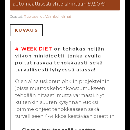
automaattisesti yhteishintaan 59,90 €!
Osastot:
Ruokavaliot
,
Valmisohjelmat
KUVAUS
4-WEEK DIET
on tehokas neljän
viikon minidieetti, jonka avulla
poltat rasvaa tehokkaasti sekä
turvallisesti lyhyessä ajassa!
Olen aina uskonut pitkiin projekteihin,
joissa muutos kehonkoostumukseen
tehdään hitaasti mutta varmasti. Nyt
kuitenkin suuren kysynnän vuoksi
loimme ohjeet tehokkaaseen sekä
turvalliseen 4-viikkoa kestävään dieettiin.