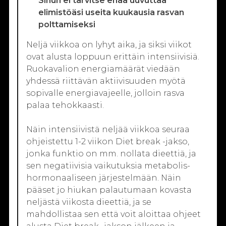
Sinun ei tarvitse enää uuvuttaa
elimistöäsi useita kuukausia rasvan
polttamiseksi
Neljä viikkoa on lyhyt aika, ja siksi viikot
ovat alusta loppuun erittäin intensiivisiä.
Ruokavalion energiamäärät viedään
yhdessä riittävän aktiivisuuden myötä
sopivalle energiavajeelle, jolloin rasva
palaa tehokkaasti.
Näin intensiivistä neljää viikkoa seuraa
ohjeistettu 1-2 viikon Diet break -jakso,
jonka funktio on mm. nollata dieettiä, ja
sen negatiivisia vaikutuksia metabolis-
hormonaaliseen järjestelmään. Näin
pääset jo hiukan palautumaan kovasta
neljästä viikosta dieettiä, ja se
mahdollistaa sen että voit aloittaa ohjeet